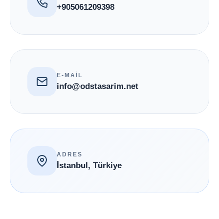
+905061209398
E-MAİL
info@odstasarim.net
ADRES
İstanbul, Türkiye