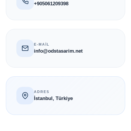
+905061209398
E-MAİL
info@odstasarim.net
ADRES
İstanbul, Türkiye